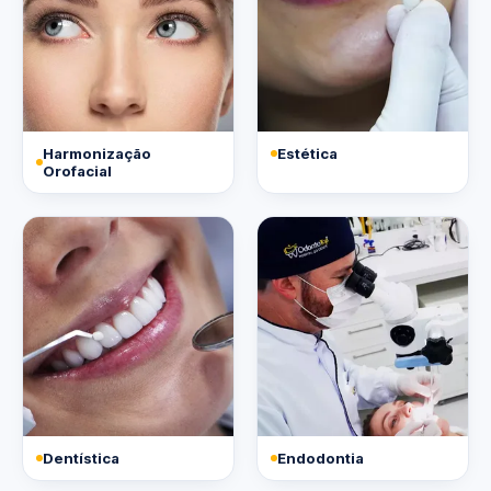
Harmonização
Estética
Orofacial
Dentística
Endodontia